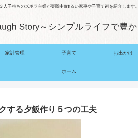
３人子持ちのズボラ主婦が実践中‼ゆるい家事や子育て術を紹介します
augh Story～シンプルライフで豊
家計管理
子育て
お出かけ
ホーム
クする夕飯作り５つの工夫