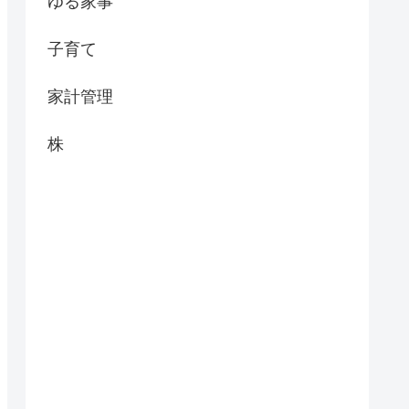
ゆる家事
子育て
家計管理
株