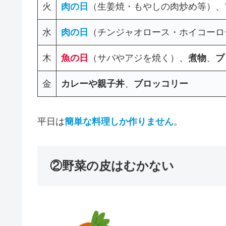
火
肉の日
（生姜焼・もやしの肉炒め等）、
水
肉の日
（チンジャオロース・ホイコーロ
木
魚の日
（サバやアジを焼く）、
煮物
、
ブ
金
カレーや親子丼
、
ブロッコリー
平日は
簡単な料理しか作りません
。
②野菜の皮はむかない