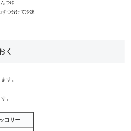
めんつゆ
0gずつ分けて冷凍
おく
きます。
ます。
ッコリー