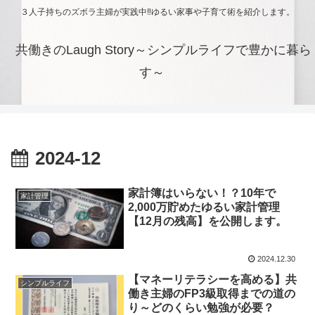
３人子持ちのズボラ主婦が実践中‼ゆるい家事や子育て術を紹介します。
共働きのLaugh Story～シンプルライフで豊かに暮ら
す～
2024-12
家計簿はいらない！？10年で
家計管理
2,000万貯めたゆるい家計管理
【12月の残高】を公開します。
2024.12.30
【マネーリテラシーを高める】共
シンプルライフ
働き主婦のFP3級取得までの道の
り～どのくらい勉強が必要？