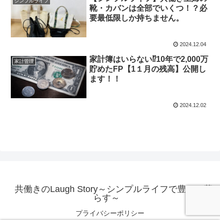
シンプルライフ
靴・カバンは全部でいくつ！？必
要最低限しか持ちません。
2024.12.04
家計簿はいらない⁉10年で2,000万
家計管理
貯めたFP【1１月の残高】公開し
ます！！
2024.12.02
共働きのLaugh Story～シンプルライフで豊かに暮
らす～
プライバシーポリシー