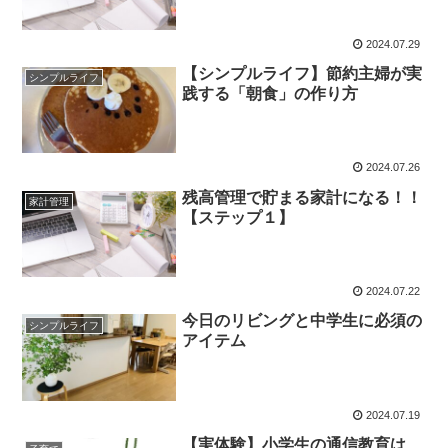
2024.07.29
【シンプルライフ】節約主婦が実
シンプルライフ
践する「朝食」の作り方
2024.07.26
残高管理で貯まる家計になる！！
家計管理
【ステップ１】
2024.07.22
今日のリビングと中学生に必須の
シンプルライフ
アイテム
2024.07.19
【実体験】小学生の通信教育は