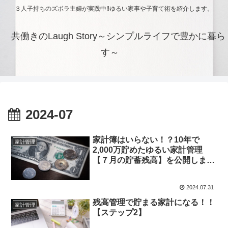
３人子持ちのズボラ主婦が実践中‼ゆるい家事や子育て術を紹介します。
共働きのLaugh Story～シンプルライフで豊かに暮ら
す～
2024-07
家計簿はいらない！？10年で
家計管理
2,000万貯めたゆるい家計管理
【７月の貯蓄残高】を公開しま
す！
2024.07.31
残高管理で貯まる家計になる！！
家計管理
【ステップ2】