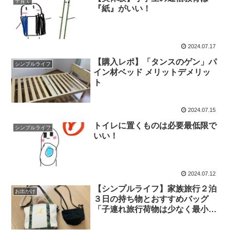
子育て
『紙』がいい！
2024.07.17
【購入レポ】「タンスのゲン」パ
シンプルライフ
イン材ベッド メリットデメリッ
ト
2024.07.15
トイレに置くものは必要最低限で
シンプルライフ
いい！
2024.07.12
【シンプルライフ】家族旅行２泊
お出かけ
３日の持ち物とおすすめバッグ
「子連れ旅行荷物は少なく最小限
に」