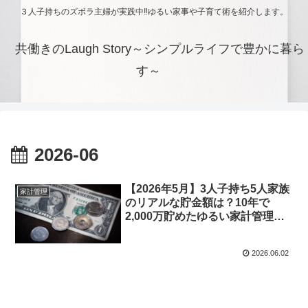
３人子持ちのズボラ主婦が実践中‼ゆるい家事や子育て術を紹介します。
共働きのLaugh Story～シンプルライフで豊かに暮ら
す～
2026-06
【2026年5月】3人子持ち5人家族
家計管理
のリアルな貯金額は？10年で
2,000万貯めたゆるい家計管理を
紹介します。
2026.06.02