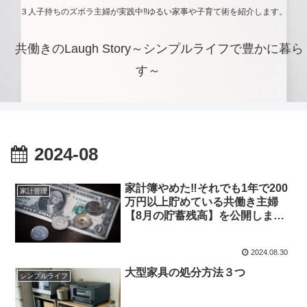
３人子持ちのズボラ主婦が実践中‼ゆるい家事や子育て術を紹介します。
共働きのLaugh Story～シンプルライフで豊かに暮ら
す～
2024-08
家計簿やめた‼それでも1年で200
家計管理
万円以上貯めている共働き主婦
【8月の貯蓄残高】を公開しま
す。
2024.08.30
大型家具の処分方法３つ
シンプルライフ