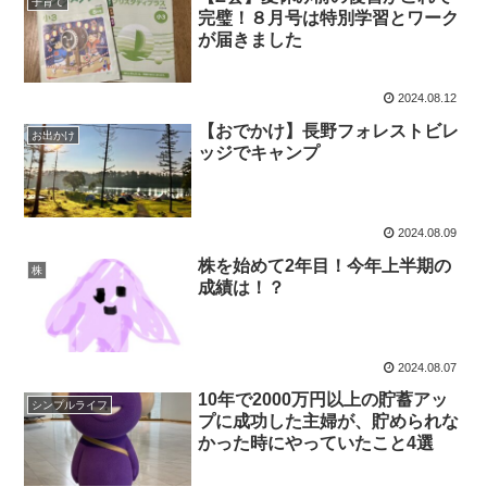
子育て
完璧！８月号は特別学習とワーク
が届きました
2024.08.12
【おでかけ】長野フォレストビレ
お出かけ
ッジでキャンプ
2024.08.09
株を始めて2年目！今年上半期の
株
成績は！？
2024.08.07
10年で2000万円以上の貯蓄アッ
シンプルライフ
プに成功した主婦が、貯められな
かった時にやっていたこと4選