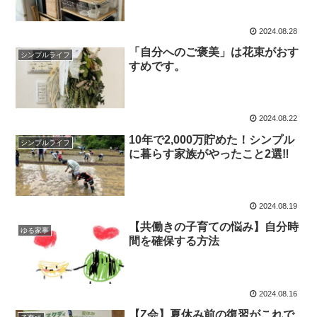
2024.08.28
「自分へのご褒美」は花束がおす
シンプルライフ
すめです。
2024.08.22
10年で2,000万貯めた！シンプル
シンプルライフ
に暮らす家族がやったこと2選‼
2024.08.19
【共働きの子育ての悩み】自分時
ゆる家事
間を確保する方法
2024.08.16
【Z会】夏休み前の復習がこれで