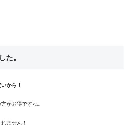
した。
安いから！
の方がお得ですね。
しれません！