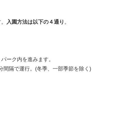
す。
入園方法は以下の４通り
。
リパーク内を進みます。
0分間隔で運行。(冬季、一部季節を除く)