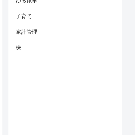
ゆる家事
子育て
家計管理
株