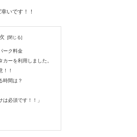
ば幸いです！！
次
パーク料金
タカーを利用しました。
意！！
る時間は？
サは必須です！！」