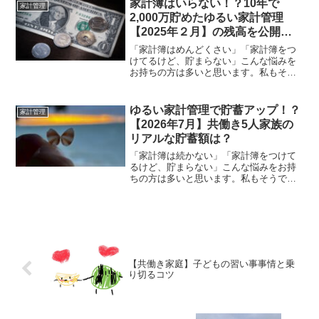
前、月に１回残高を管理する『残高管理
家計簿はいらない！？10年で
家計管理
法』に変えたことで貯蓄...
2,000万貯めたゆるい家計管理
【2025年２月】の残高を公開し
ます!
「家計簿はめんどくさい」「家計簿をつ
けてるけど、貯まらない」こんな悩みを
お持ちの方は多いと思います。私もそう
でした！！しかし、家計簿をつけなくて
も貯めることはできます。我が家は10年
前、月に１回残高を管理する『残高管理
ゆるい家計管理で貯蓄アップ！？
家計管理
法』に変えたことで貯蓄...
【2026年7月】共働き5人家族の
リアルな貯蓄額は？
「家計簿は続かない」「家計簿をつけて
るけど、貯まらない」こんな悩みをお持
ちの方は多いと思います。私もそうでし
た！！しかし、家計簿をつけなくても貯
めることはできます。我が家は、月に１
回残高を管理する『残高管理法』に変え
たことで10年で2000...
【共働き家庭】子どもの習い事事情と乗
り切るコツ