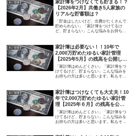
機会がありました。そこで、我が家のこ
家計簿をつけなくても貯まる！？
家計管理
とを話したら、「家計...
【2026年2月】共働き5人家族の
リアルな貯蓄額は？
「貯金はしたいけど、出費がたくさんで
貯められない」「家計簿をつけてるけ
ど、貯まらない」こんな悩みをお持ちの
方は多いと思います。私もそうでし
た！！しかし、家計簿をつけなくても貯
めることはできます。月に１回残高を管
家計簿は必要ない！！10年で
家計管理
理する『残高管理法』に変えたこ...
2,000万貯めたゆるい家計管理
【2025年5月】の残高を公開しま
す!
「家計簿はめんどくさい」「家計簿をつ
けてるけど、貯まらない」こんな悩みを
お持ちの方は多いと思います。私もそう
でした！！しかし、家計簿をつけなくて
も貯めることはできます。我が家は10年
前、月に１回残高を管理する『残高管理
家計簿はつけなくても大丈夫！10
家計管理
法』に変えたことで貯蓄...
年で2,000万貯めたゆるい家計管
理【2025年６月】の残高を公開
します!
「家計簿はめんどくさい」「家計簿をつ
けてるけど、貯まらない」こんな悩みを
お持ちの方は多いと思います。私もそう
でした！！しかし、家計簿をつけなくて
も貯めることはできます。我が家は10年