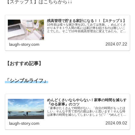
【ステップ１】はこちらから↓↓
残高管理で貯まる家計になる！！【ステップ１】
10年前は様々な家計簿を試してみては失敗。。めんどくさ
がり＆テキトウ人間の私には家計簿を続けるのは難しいこ
とでした。そこで10年前残高管理法に変えてみたら、どん
どん資産が貯まっていきました！貯まっていくのが嬉しく
て気が付いたら１０年で2,0...
2024.07.22
laugh-story.com
【おすすめ記事】
「シンプルライフ」
めんどくさいならやらない！家事の時間を減らす
『ゆる家事』のコツ
「家事がたくさんで時間がない」「自分の時間がもっとほ
しい」そんな子育て世代の親は多いと思います！そんな時
は家事の時間を減らしてしまいましょう(´▽｀*)めんどくさ
がり主婦が実践している時短になる『ゆる家事のコツ』を
紹介します。①考えない家事...
2024.09.02
laugh-story.com