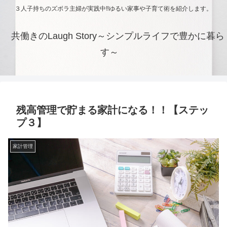
３人子持ちのズボラ主婦が実践中‼ゆるい家事や子育て術を紹介します。
共働きのLaugh Story～シンプルライフで豊かに暮ら
す～
残高管理で貯まる家計になる！！【ステッ
プ３】
家計管理