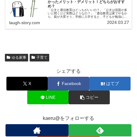
かったメリット・デメリット！どちらがおすす
め？
「公文と通信教育はどっちがいいの？」「公文は宿題が多
いと聞くけど実際はどうなの？」「通信教育は家でやるか
ら、親が大変そう」学校に入学すると、子どもが勉強につ
いていけるか心配ですよね。そこで、低学年におすすめな
2024.03.27
laugh-story.com
のが通信教育や公文です。「公文と...
ゆる家事
子育て
シェアする
X
Facebook
はてブ
LINE
コピー
kaeru@をフォローする