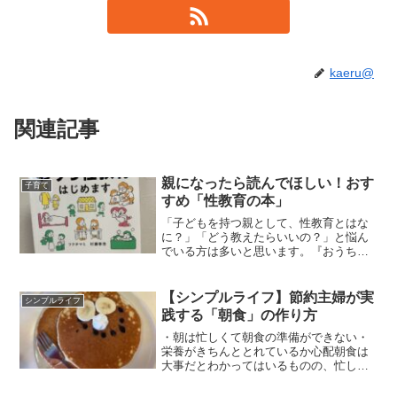
kaeru@
関連記事
親になったら読んでほしい！おす
子育て
すめ「性教育の本」
「子どもを持つ親として、性教育とはな
に？」「どう教えたらいいの？」と悩ん
でいる方は多いと思います。『おうち性
教育始めます：著者フクチマミ・村瀬幸
浩』この本を読めばその悩みが解決しま
す！３人子育てをしている中で、性教育
【シンプルライフ】節約主婦が実
シンプルライフ
の必要性に気が付きました...
践する「朝食」の作り方
・朝は忙しくて朝食の準備ができない・
栄養がきちんととれているか心配朝食は
大事だとわかってはいるものの、忙しく
て栄養が偏りがちですよね。しかし、簡
単に栄養満点な朝食を提供することはで