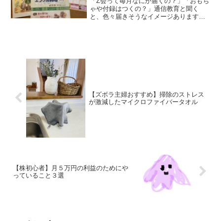
「Z会って毎月なにが届くの？」「おもち
ゃや付録はつくの？」通信教育と聞く
と、色々届きそうなイメージありますよ
ね。しかし、Z会はおもちゃや付録はなく
必要なモノだけでとてもシンプル。11月
号のZ会の中身を紹介します。今月届いた
もの・エブリスタデ...
【ズボラ主婦おすすめ】掃除のストレス
が激減したマイクロファイバータオル
【株初心者】月５万円の利益のためにや
っていること３選