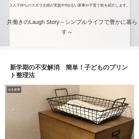
３人子持ちのズボラ主婦が実践中‼ゆるい家事や子育て術を紹介します。
共働きのLaugh Story～シンプルライフで豊かに暮ら
す～
新学期の不安解消 簡単！子どものプリン
ト整理法
ゆる家事