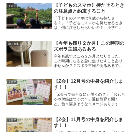
きます！我が家の朝食は『シンプルに簡
【子どものスマホ】持たせるとき
子育て
単に』ズボラ主婦でもでき...
の注意点と約束すること
「子どものスマホは何歳から持たせ
る？」「子どもにスマホを持たせるとき
は、何に注意したらいいの？」小学生中
学年になると、スマホを持っている子ど
もが増え始めます。しかし、スマホはい
じめや犯罪につながる危険もあるし、料
【今年も残り２か月】この時期の
ゆる家事
金もかかるしと親は不安ですよ...
ズボラ主婦あるある
今年も残すところ２か月となりました。
この時期になると急に焦りだすことあり
ませんか？？ズボラ主婦のあるあるで
す。だしっぱなし急に寒くなったから、
ストーブを出しました！！しかーし、ま
だ扇風機はだしっぱなし。リビングに
【Z会】12月号の中身を紹介しま
子育て
は、扇風機とストーブが両方置...
す！！
「Z会って毎月なにが届くの？」「おもち
ゃや付録はつくの？」通信教育と聞く
と、色々届きそうなイメージありますよ
ね。しかし、Z会はおもちゃや付録はなく
必要なモノだけでとてもシンプル。12月
号のZ会の中身を紹介します。12月号で届
【Z会】11月号の中身を紹介しま
子育て
いたもの・エブリ...
す！！