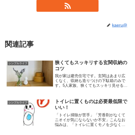
kaeru@
関連記事
狭くてもスッキリする玄関収納の
シンプルライフ
コツ
我が家は建売住宅です。玄関はあまり広
くなく、収納も造りつけの下駄箱のみで
す。5人家族、狭くてもスッキリ見せるコ
ツを紹介します。コツ（１）靴の数を少
なくする靴の数を少なくすれば、下駄箱
にも余裕で収まります。子どもの普段用
トイレに置くものは必要最低限で
シンプルライフ
スニーカーは基本2足。...
いい！
「トイレ掃除が苦手」「芳香剤がなくて
ニオイが気にならないか不安」こんなお
悩みは、「トイレに置くモノを少なくす
る」ことで解決できます！！ズボラ人間
でもできる、簡単掃除方法も紹介してい