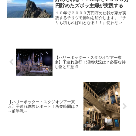
円貯めたズボラ主婦が実践する、
チリツモ節約
１０年で２０００万円貯めた我が家が実
践するチリツモ節約を紹介します。『チ
リも積もれば山となる！！』使わない・
○○専用洗剤油汚れ専用、食洗機専用など
の洗剤は使いません。重曹と酸素系漂白
剤、食器洗い洗剤があればだいたいいけ
ます！！・洗顔フォーム...
【ハリーポッター・スタジオツアー東
京】子連れ旅行！混雑状況は？必要な持
ち物と注意点
【ハリーポッター・スタジオツアー東
京】子連れ体験レポート！所要時間は？
～前半戦～