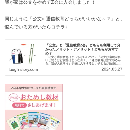
我が家は公文をやめてZ会に入会しました！
同じように「公文or通信教育どっちがいいかな～？」と、
悩んでいる方がいたらコチラ↓
『公文』と『通信教育Z会』どちらも利用して分
かったメリット・デメリット！どちらがおすす
め？
「公文と通信教育はどっちがいいの？」「公文は宿題が多
いと聞くけど実際はどうなの？」「通信教育は家でやるか
ら、親が大変そう」学校に入学すると、子どもが勉強につ
いていけるか心配ですよね。そこで、低学年におすすめな
2024.03.27
laugh-story.com
のが通信教育や公文です。「公文と...