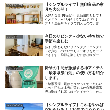
ますので参考にしてみてください。我が
【シンプルライフ】無印良品の家
シンプルライフ
家のトイレはスリッパ・マ...
具を大公開！
大好きな無印良品が、良品週間として１
０月２５日～11月4日まで全品10％オ
フ！！全品10％オフで買えるので、家具
を買うのにおすすめです♪センスゼロの
kaeru＠でも無印良品の家具を使えばイン
テリアがまとまって見える✨我が家の無
今日のリビング～少ない持ち物で
シンプルライフ
印良品の家具た...
季節を楽しむ
あまり変わらないリビングダイニングモ
ノが少ないのでいつもスッキリをキープ
できます。季節を楽しむには植物が一番
です！庭でラベンダーが咲いたので、お
部屋のいたるところに飾りました！！植
物があると、家の中がオシャレになる
掃除の手間が激減する神アイテム
シンプルライフ
し、気軽に季節感が出せるの...
「酸素系漂白剤」の使い方を紹介
します。
・酸素系漂白剤はどうやって使ったらい
いの・汚れは本当に落ちるか心配酸素系
漂白剤は汚れ落ちはピカイチだし、色々
な洗剤として使えるので一家に一つある
と便利な神アイテムです！！場所別・用
途別に様々な洗剤を用意するのではな
【シンプルライフ】これをやれば
シンプルライフ
く、酸素系漂白剤1つで十分...
貯められる！！10年で２０００万