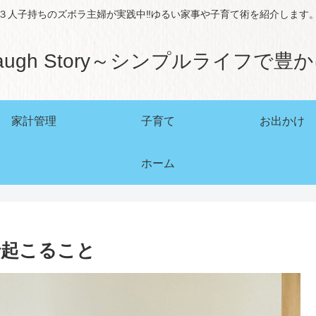
３人子持ちのズボラ主婦が実践中‼ゆるい家事や子育て術を紹介します
augh Story～シンプルライフで豊
家計管理
子育て
お出かけ
ホーム
で起こること