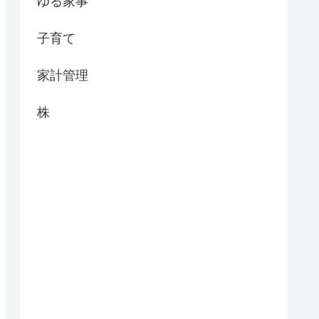
ゆる家事
子育て
家計管理
株