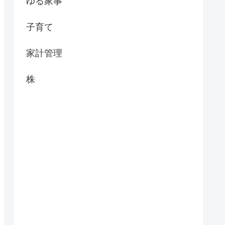
ゆる家事
子育て
家計管理
株