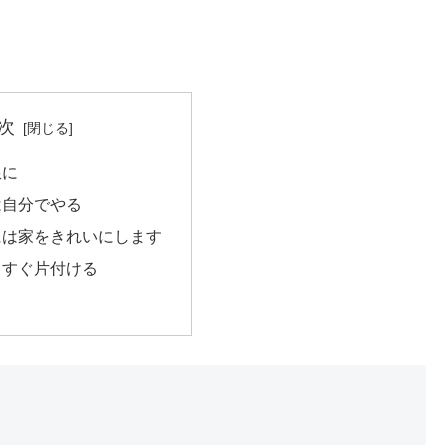
次
限に
は自分でやる
には家をきれいにします
、すぐ片付ける