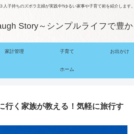
３人子持ちのズボラ主婦が実践中‼ゆるい家事や子育て術を紹介します
augh Story～シンプルライフで豊
家計管理
子育て
お出かけ
ホーム
に行く家族が教える！気軽に旅行す