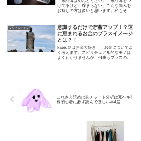
「家計簿はめんどくさい」「家計簿をつ
けてるけど、貯まらない」こんな悩みを
お持ちの方は多いと思います。私もそう
でした！！しかし、家計簿をつけなくて
も貯めることはできます。我が家は10年
前、月に１回残高を管理する『残高管理
意識するだけで貯蓄アップ！？運
シンプルライフ
法』に変えたことで貯蓄...
に恵まれるお金のプラスイメージ
とは？！
kaeru＠はお金大好き！！お金についてよ
く考えます。スピリチュアル的なモノは
よくわかりませんが、何事もプラスのイ
メージを持つことでよい運に恵まれると
思っています！そんな自分が意識してい
ることを紹介します。お金とはプラスの
エネルギー！！お金...
これさえ読めば株チャート分析は完ペキ‼
株初心者に必ず読んでほしい本4選