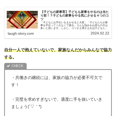
【子どもの家事育】子どもも家事をやるのは当た
り前！？子どもの家事をやる気にさせる４つのコ
ツ
「子どもにお手伝いをまかせると大変」「子どもたちが家
事を手伝ってくれなくて困る」そんな悩みをお持ちの方は
多いと思います。しかし、コツさえ押さえれば子どもたち
が家事に参加してくれるようになります！「気長に説明す
2024.02.22
laugh-story.com
る」「完璧を求めない」「感謝する...
自分一人で抱えていないで、家族なんだからみんなで協力
する
。
・共働きの継続には、家族の協力が必要不可欠で
す！
・完璧を求めすぎないで、適度に手を抜いていき
ましょう(´▽｀*)