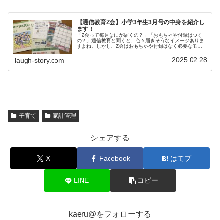
【通信教育Z会】小学3年生3月号の中身を紹介し
ます！
「Z会って毎月なにが届くの？」「おもちゃや付録はつく
の？」通信教育と聞くと、色々届きそうなイメージありま
すよね。しかし、Z会はおもちゃや付録はなく必要なモノ
だけでとてもシンプル。3月号のZ会の中身を紹介します。
3月号で届いたもの・エブリスタ...
2025.02.28
laugh-story.com
子育て
家計管理
シェアする
X
Facebook
はてブ
LINE
コピー
kaeru@をフォローする