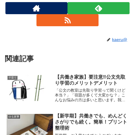
kaeru@
関連記事
【共働き家族】要注意‼公文先取
子育て
り学習のメリットデメリット
「公文の教室は先取り学習って聞くけど
本当？」「宿題が多くて大変かな？」こ
んなお悩みの方は多いと思います。我が
家は末っ子が公文を習っています。公文
は先取り学習。どんどん先の勉強ができ
ます。実体験をもとに、公文のメリット
【新学期】共働きでも、めんどく
ゆる家事
デメリットを紹介していま...
さがりでも続く。簡単！プリント
整理術