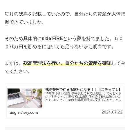
毎月の残高を記載していたので、自分たちの資産が大体把
握できていました。
そのため具体的に
side FIRE
という夢を持てました。５０
００万円を貯めるにはいくら足りないかも明白です。
まずは、
残高管理法を行い、自分たちの資産を確認
してみ
てください。
残高管理で貯まる家計になる！！【ステップ１】
10年前は様々な家計簿を試してみては失敗。。めんどくさ
がり＆テキトウ人間の私には家計簿を続けるのは難しいこ
とでした。そこで10年前残高管理法に変えてみたら、どん
どん資産が貯まっていきました！貯まっていくのが嬉しく
て気が付いたら１０年で2,0...
2024.07.22
laugh-story.com