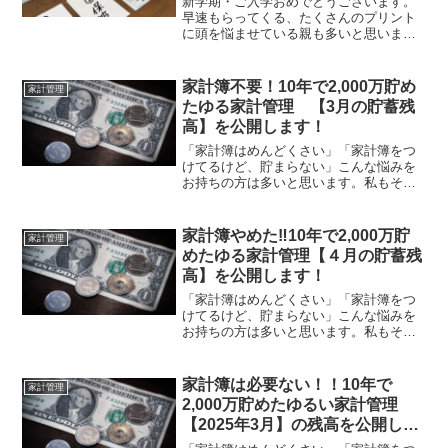
新学期・ご入学おめでとうございます。
早速もらってくる、たくさんのプリント
に頭を悩ませている親も多いと思いま
す。我が家の子どもたちも、記入する用
紙やプリントがたくさんあります(/ω＼)そ
こで、我が家が実践している「簡単にプ
家計簿不要！10年で2,000万貯め
家計管理
リントを整理する方法...
たゆる家計管理 【3月の貯蓄残
高】を公開します！
「家計簿はめんどくさい」「家計簿をつ
けてるけど、貯まらない」こんな悩みを
お持ちの方は多いと思います。私もそう
でした！！しかし、家計簿をつけなくて
も貯めることはできます。我が家は10年
前、月に１回残高を管理する『残高管理
家計簿やめた‼10年で2,000万貯
家計管理
法』に変えたことで貯蓄...
めたゆる家計管理【４月の貯蓄残
高】を公開します！
「家計簿はめんどくさい」「家計簿をつ
けてるけど、貯まらない」こんな悩みを
お持ちの方は多いと思います。私もそう
でした！！しかし、家計簿をつけなくて
も貯めることはできます。我が家は10年
前、月に１回残高を管理する『残高管理
家計簿は必要ない！！10年で
家計管理
法』に変えたことで貯蓄...
2,000万貯めたゆるい家計管理
【2025年3月】の残高を公開しま
す!