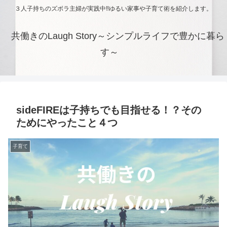
３人子持ちのズボラ主婦が実践中‼ゆるい家事や子育て術を紹介します。
共働きのLaugh Story～シンプルライフで豊かに暮ら
す～
sideFIREは子持ちでも目指せる！？その
ためにやったこと４つ
子育て