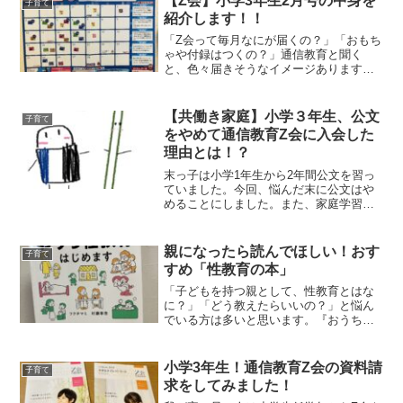
【Z会】小学3年生2月号の中身を
子育て
紹介します！！
「Z会って毎月なにが届くの？」「おもち
ゃや付録はつくの？」通信教育と聞く
と、色々届きそうなイメージありますよ
ね。しかし、Z会はおもちゃや付録はなく
必要なモノだけでとてもシンプル。2月号
のZ会の中身を紹介します。2月号で届い
【共働き家庭】小学３年生、公文
子育て
たもの・エブリスタ...
をやめて通信教育Z会に入会した
理由とは！？
末っ子は小学1年生から2年間公文を習っ
ていました。今回、悩んだ末に公文はや
めることにしました。また、家庭学習を
続けるためにZ会に入会しました！今回は
公文をやめた理由とZ会を選んだ理由を解
説します。同じように悩んでいる方の参
親になったら読んでほしい！おす
子育て
考になれば幸いです...
すめ「性教育の本」
「子どもを持つ親として、性教育とはな
に？」「どう教えたらいいの？」と悩ん
でいる方は多いと思います。『おうち性
教育始めます：著者フクチマミ・村瀬幸
浩』この本を読めばその悩みが解決しま
す！３人子育てをしている中で、性教育
小学3年生！通信教育Z会の資料請
子育て
の必要性に気が付きました...
求をしてみました！