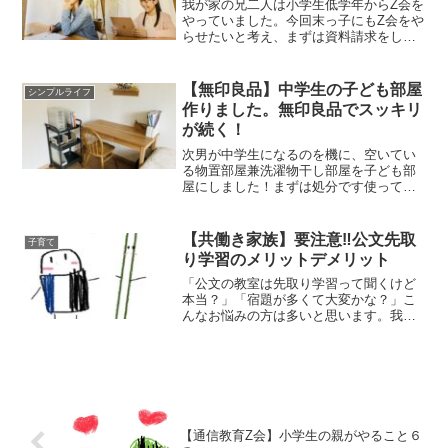
我が家の兄二人は小学生低学年からZ会を
やっていました。今回末っ子にもZ会をや
らせたいと考え、まずは資料請求をして
みました。資料請求の内容①小学生コー
ス・タブレットコースの案内②お試し教
材３冊・国、算、社、理、英・思考、表
【無印良品】中学生の子ども部屋
シンプルライフ
現・タブレットお試し...
作りました。無印良品でスッキリ
が続く！
次男が中学生になるのを機に、空いてい
る物置部屋兼洗濯物干し部屋を子ども部
屋にしました！まずは処分です使ってい
ないマシーン、テーブルや本がたくさ
ん。また、写真には写っていませんが、
天井までの大きい本棚がドーンと置いて
【共働き家族】要注意‼公文先取
子育て
ありました。クローゼットの...
り学習のメリットデメリット
「公文の教室は先取り学習って聞くけど
本当？」「宿題が多くて大変かな？」こ
んなお悩みの方は多いと思います。我が
家は末っ子が公文を習っています。公文
は先取り学習。どんどん先の勉強ができ
ます。実体験をもとに、公文のメリット
デメリットを紹介していま...
【通信教育Z会】小学生の親がやること６