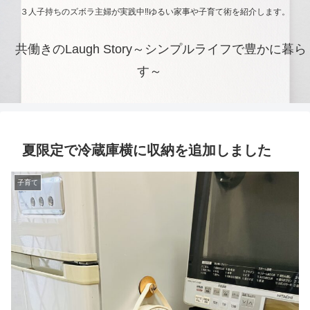
３人子持ちのズボラ主婦が実践中‼ゆるい家事や子育て術を紹介します。
共働きのLaugh Story～シンプルライフで豊かに暮ら
す～
夏限定で冷蔵庫横に収納を追加しました
子育て