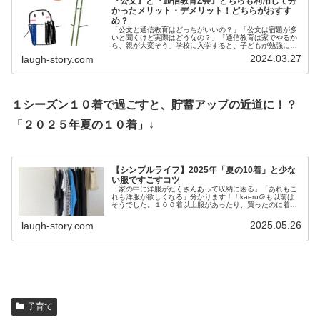
『公文』と『通信教育Z会』どちらも利用して分
かったメリット・デメリット！どちらがおすす
め？
「公文と通信教育はどっちがいいの？」「公文は宿題が多
いと聞くけど実際はどうなの？」「通信教育は家でやるか
ら、親が大変そう」学校に入学すると、子どもが勉強につ
いていけるか心配ですよね。そこで、低学年におすすめな
2024.03.27
laugh-story.com
のが通信教育や公文です。「公文と...
１シーズン１０着で過ごすと、貯蓄アップの近道に！？
「２０２５年夏の１０着」↓
【シンプルライフ】2025年「夏の10着」と少な
い服ですごすコツ
「家の中に洋服がたくさんあって収納に困る」「あれもこ
れも洋服が欲しくなる」分かります！！kaeru＠も以前は
そうでした。１００着以上服があったり、買ったのに着て
ない服があったり。。しかし、「シーズン前に着たい服を
10着決める」を実践したら、...
2025.05.26
laugh-story.com
子育て