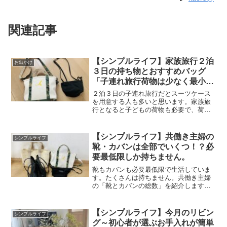
関連記事
【シンプルライフ】家族旅行２泊
お出かけ
３日の持ち物とおすすめバッグ
「子連れ旅行荷物は少なく最小限
に」
２泊３日の子連れ旅行だとスーツケース
を用意する人も多いと思います。家族旅
行となると子どもの荷物も必要で、荷物
がたくさんですからね。しかし、スーツ
ケースを使うとなると、準備の手間がか
かります。そこで、自分の荷物は最小限
【シンプルライフ】共働き主婦の
シンプルライフ
にして気軽に旅行に行きた...
靴・カバンは全部でいくつ！？必
要最低限しか持ちません。
靴もカバンも必要最低限で生活していま
す。たくさんは持ちません。共働き主婦
の「靴とカバンの総数」を紹介します。
少ないモノで生活するといいことだらけ
でおすすめです♪靴の総数は！？左から：
スニーカー（ニューバランス）、ハイカ
【シンプルライフ】今月のリビン
シンプルライフ
ット（コンバース）、サ...
グ～初心者が選ぶお手入れが簡単