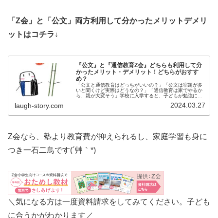
「Z会」と「公文」両方利用して分かったメリットデメリ
ットはコチラ↓
『公文』と『通信教育Z会』どちらも利用して分
かったメリット・デメリット！どちらがおすす
め？
「公文と通信教育はどっちがいいの？」「公文は宿題が多
いと聞くけど実際はどうなの？」「通信教育は家でやるか
ら、親が大変そう」学校に入学すると、子どもが勉強につ
いていけるか心配ですよね。そこで、低学年におすすめな
2024.03.27
laugh-story.com
のが通信教育や公文です。「公文と...
Z会なら、塾より教育費が抑えられるし、家庭学習も身に
つき一石二鳥です(´艸｀*)
＼気になる方は一度資料請求をしてみてください。子ども
に合うかがわかります／