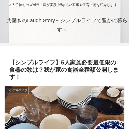
３人子持ちのズボラ主婦が実践中‼ゆるい家事や子育て術を紹介します。
共働きのLaugh Story～シンプルライフで豊かに暮ら
す～
【シンプルライフ】5人家族必要最低限の
食器の数は？我が家の食器全種類公開しま
す！
シンプルライフ