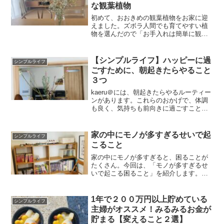
な観葉植物
初めて、おおきめの観葉植物をお家に迎
えました。ズボラ人間でも育てやすい植
物を選んだので「お手入れは簡単に観葉
植物を育てたい」とお考えの方の参考に
なれたら幸いです。カスミソウを飾りま
した。いつものホームセンターにはなか
【シンプルライフ】ハッピーに過
シンプルライフ
なか行けず、近所の直売所...
ごすために、朝起きたらやること
３つ
kaeru＠には、朝起きたらやるルーティー
ンがあります。これらのおかげで、体調
も良く、気持ちも前向きに過ごすことが
できています。そんなおすすめのルーテ
ィーンを紹介します。①歯を磨くまず
は、歯を磨くこと！目を覚ますのにいい
家の中にモノが多すぎるせいで起
シンプルライフ
刺激になりますし、調...
こること
家の中にモノが多すぎると、困ることが
たくさん。今回は、「モノが多すぎるせ
いで起こる困ること」を紹介します。時
間がかかる《掃除する時間がかかる》モ
ノが多すぎて、収納をはみ出している
と、掃除するのにいちいちどかさないと
1年で２００万円以上貯めている
シンプルライフ
いけません。その分時間がか...
主婦がオススメ！みるみるお金が
貯まる【変えること２選】