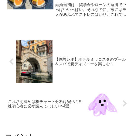
結婚当初は、奨学金やローンの返済でい
っぱいいっぱい。それなのに、家にはモ
ノがあふれてストレスばかり。これでは
いけないと思い、一念発起！！少しづつ
習慣を見直しました。そんなkaeru＠がオ
ススメする【変える】を紹介します。①
習慣を変える自分の...
【体験レポ】ホテルミラコスタのプール
＆スパで夏ディズニーを楽しむ！
これさえ読めば株チャート分析は完ペキ‼
株初心者に必ず読んでほしい本4選