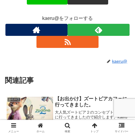
kaeru@をフォローする
kaeru@
関連記事
【お出かけ】ズートピアカフェに
お出かけ
行ってきました。
大人気ズートピア２のコンセプトカフェ
に行ってきましたので紹介します。kaeru
＠が行ったのはBOX cafe&spaceグラン
ドスケープ池袋店です。ズートピアカフ
ェズートピアカフェは、ディズニー映画
メニュー
ホーム
検索
トップ
サイドバー