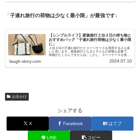
「
子連れ旅行の荷物は少なく最小限」が最強です↓
【シンプルライフ】家族旅行２泊３日の持ち物と
おすすめバッグ「子連れ旅行荷物は少なく最小限
に」
２泊３日の子連れ旅行だとスーツケースを用意する人も多
いと思います。家族旅行となると子どもの荷物も必要で、
荷物がたくさんですからね。しかし、スーツケースを使う
となると、準備の手間がかかります。そこで、自分の荷物
2024.07.10
laugh-story.com
は最小限にして気軽に旅行に行きた...
お出かけ
シェアする
X
Facebook
はてブ
LINE
コピー