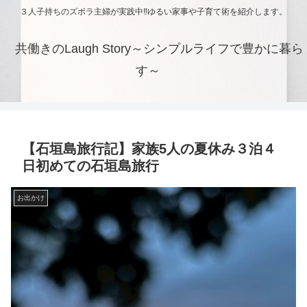
３人子持ちのズボラ主婦が実践中‼ゆるい家事や子育て術を紹介します。
共働きのLaugh Story～シンプルライフで豊かに暮ら
す～
【石垣島旅行記】家族5人の夏休み３泊４
日初めての石垣島旅行
お出かけ