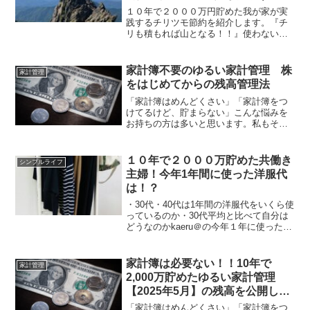
チリツモ節約
１０年で２０００万円貯めた我が家が実
践するチリツモ節約を紹介します。『チ
リも積もれば山となる！！』使わない・
○○専用洗剤油汚れ専用、食洗機専用など
の洗剤は使いません。重曹と酸素系漂白
剤、食器洗い洗剤があればだいたいいけ
家計簿不要のゆるい家計管理 株
家計管理
ます！！・洗顔フォーム...
をはじめてからの残高管理法
「家計簿はめんどくさい」「家計簿をつ
けてるけど、貯まらない」こんな悩みを
お持ちの方は多いと思います。私もそう
でした！！しかし、家計簿をつけなくて
も貯めることはできます。我が家は10年
前、月に１回残高を管理する『残高管理
１０年で２０００万貯めた共働き
シンプルライフ
法』に変えたことで貯蓄...
主婦！今年1年間に使った洋服代
は！？
・30代・40代は1年間の洋服代をいくら使
っているのか・30代平均と比べて自分は
どうなのかkaeru＠の今年１年に使ったカ
バン・靴・洋服などの被服代を紹介しま
す！すべての被服品はいくつあるの？洋
服は２８着かばんは６個靴は５足だいた
家計簿は必要ない！！10年で
家計管理
い、この量...
2,000万貯めたゆるい家計管理
【2025年5月】の残高を公開しま
す!
「家計簿はめんどくさい」「家計簿をつ