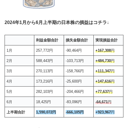
2024年1月から6月上半期の日本株の損益はコチラ↓
利益金額合計
損失金額合計
実現損益合計
1月
257,772円
-90,464円
+167,308
円
2月
588,443円
-103,713円
+484,730
円
3月
270,113円
-158,766円
+111,347
円
4月
173,216円
-25,600円
+147,616
円
5月
282,103円
-204,466円
+77,637
円
6月
18,425円
-83,096円
-64,671
円
上半期合計
1,590,072円
-666,105円
+923,967
円