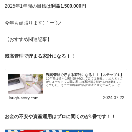
2025年1年間の目標は
利益1,500,000円
今年も頑張ります( ｀ー´)ノ
【おすすめ関連記事】
残高管理で貯まる家計になる！！
残高管理で貯まる家計になる！！【ステップ１】
10年前は様々な家計簿を試してみては失敗。。めんどくさ
がり＆テキトウ人間の私には家計簿を続けるのは難しいこ
とでした。そこで10年前残高管理法に変えてみたら、どん
どん資産が貯まっていきました！貯まっていくのが嬉しく
て気が付いたら１０年で2,0...
2024.07.22
laugh-story.com
お金の不安や資産運用はプロに聞くのが1番です！！