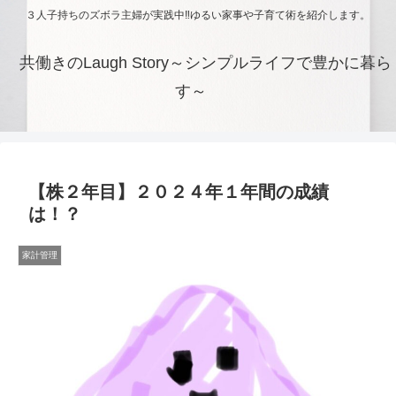
３人子持ちのズボラ主婦が実践中‼ゆるい家事や子育て術を紹介します。
共働きのLaugh Story～シンプルライフで豊かに暮ら
す～
【株２年目】２０２４年１年間の成績
は！？
家計管理