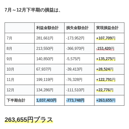
7月～12月下半期の損益は、
利益金額合計
損失金額合計
実現損益合計
7月
281,661円
-173,952円
+107,709
円
8月
213,550円
-366,970円
-153,420
円
9月
140,850円
-5,575円
+135,275
円
10月
67,937円
-39,413円
+28,524
円
11月
199,119円
-76,328円
+122,791
円
12月
134,286円
-111,510円
+22,776
円
下半期合計
1,037,403円
-773,748円
+263,655
円
263,655円プラス