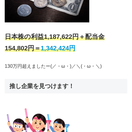
日本株の利益1,187,622円＋配当金
154,802円＝
1,342,424円
130万円超えましたー(／・ω・)／＼(・ω・＼)
推し企業を見つけます！