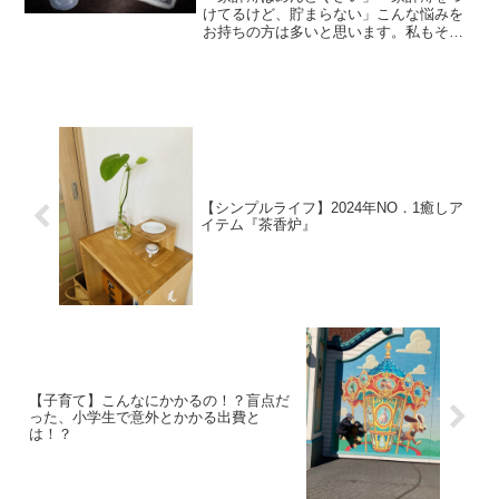
けてるけど、貯まらない」こんな悩みを
お持ちの方は多いと思います。私もそう
でした！！しかし、家計簿をつけなくて
も貯めることはできます。我が家は10年
前、月に１回残高を管理する『残高管理
法』に変えたことで貯蓄...
【シンプルライフ】2024年NO．1癒しア
イテム『茶香炉』
【子育て】こんなにかかるの！？盲点だ
った、小学生で意外とかかる出費と
は！？