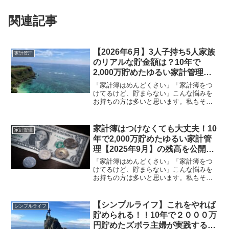
関連記事
【2026年6月】3人子持ち5人家族
家計管理
のリアルな貯金額は？10年で
2,000万貯めたゆるい家計管理を
紹介します。
「家計簿はめんどくさい」「家計簿をつ
けてるけど、貯まらない」こんな悩みを
お持ちの方は多いと思います。私もそう
でした！！しかし、家計簿をつけなくて
も貯めることはできます。我が家は10年
前、月に１回残高を管理する『残高管理
家計簿はつけなくても大丈夫！10
家計管理
法』に変えたことで貯蓄...
年で2,000万貯めたゆるい家計管
理【2025年9月】の残高を公開し
ます!
「家計簿はめんどくさい」「家計簿をつ
けてるけど、貯まらない」こんな悩みを
お持ちの方は多いと思います。私もそう
でした！！しかし、家計簿をつけなくて
も貯めることはできます。我が家は10年
前、月に１回残高を管理する『残高管理
【シンプルライフ】これをやれば
シンプルライフ
法』に変えたことで貯蓄...
貯められる！！10年で２０００万
円貯めたズボラ主婦が実践する、