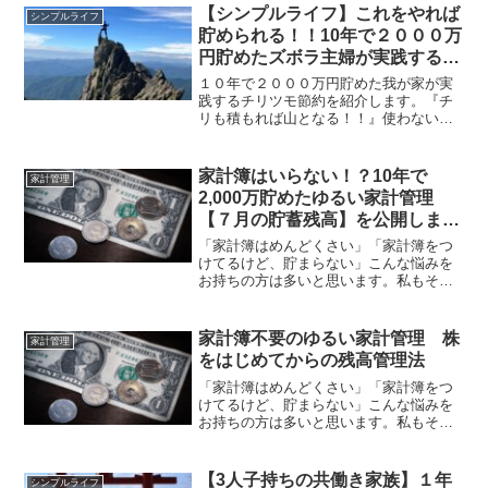
【シンプルライフ】これをやれば
シンプルライフ
貯められる！！10年で２０００万
円貯めたズボラ主婦が実践する、
チリツモ節約
１０年で２０００万円貯めた我が家が実
践するチリツモ節約を紹介します。『チ
リも積もれば山となる！！』使わない・
○○専用洗剤油汚れ専用、食洗機専用など
の洗剤は使いません。重曹と酸素系漂白
剤、食器洗い洗剤があればだいたいいけ
家計簿はいらない！？10年で
家計管理
ます！！・洗顔フォーム...
2,000万貯めたゆるい家計管理
【７月の貯蓄残高】を公開しま
す！
「家計簿はめんどくさい」「家計簿をつ
けてるけど、貯まらない」こんな悩みを
お持ちの方は多いと思います。私もそう
でした！！しかし、家計簿をつけなくて
も貯めることはできます。我が家は10年
前、月に１回残高を管理する『残高管理
家計簿不要のゆるい家計管理 株
家計管理
法』に変えたことで貯蓄...
をはじめてからの残高管理法
「家計簿はめんどくさい」「家計簿をつ
けてるけど、貯まらない」こんな悩みを
お持ちの方は多いと思います。私もそう
でした！！しかし、家計簿をつけなくて
も貯めることはできます。我が家は10年
前、月に１回残高を管理する『残高管理
【3人子持ちの共働き家族】１年
シンプルライフ