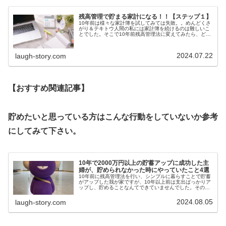
残高管理で貯まる家計になる！！【ステップ１】
10年前は様々な家計簿を試してみては失敗。。めんどくさ
がり＆テキトウ人間の私には家計簿を続けるのは難しいこ
とでした。そこで10年前残高管理法に変えてみたら、どん
どん資産が貯まっていきました！貯まっていくのが嬉しく
て気が付いたら１０年で2,0...
2024.07.22
laugh-story.com
【おすすめ関連記事】
貯めたいと思っている方はこんな行動をしていないか参考
にしてみて下さい。
10年で2000万円以上の貯蓄アップに成功した主
婦が、貯められなかった時にやっていたこと4選
10年前に残高管理法を行い、シンプルに暮らすことで貯蓄
がアップした我が家ですが、10年以上前は支出ばっかりア
ップし、貯めることなんてできていませんでした。その時
にやっていたことを解説します。貯められないとお悩みの
方は、こんな行動をしていない...
2024.08.05
laugh-story.com