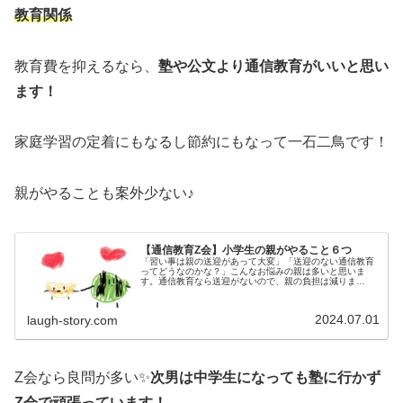
教育関係
教育費を抑えるなら、
塾や公文より通信教育がいいと思い
ます！
家庭学習の定着にもなるし節約にもなって一石二鳥です！
親がやることも案外少ない♪
【通信教育Z会】小学生の親がやること６つ
「習い事は親の送迎があって大変」「送迎のない通信教育
ってどうなのかな？」こんなお悩みの親は多いと思いま
す。通信教育なら送迎がないので、親の負担は減りま
す！！親がやることはそんなに多くないので、忙しい親た
ちにはもってこい♪我が家の体験をもとに...
2024.07.01
laugh-story.com
Z会なら良問が多い✨
次男は中学生になっても塾に行かず
Z会で頑張っています！