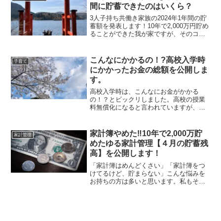
法』に変えたことで貯蓄...
間に貯蓄できたのはいくら？
3人子持ち共働き家族の2024年1年間の貯
蓄額を発表します！10年で2,000万円貯め
ることができた我が家ですが、そのコツ
も紹介します！！2024年の貯蓄額は！？
2024年1年間の貯蓄額は『2,378,547円』
でした！！金融広報委員会の調...
こんなにかかるの！?高校入学時
子育て
にかかったお金の総額を公開しま
す。
高校入学時は、こんなにお金がかかる
の！？とビックリしました。高校の授業
料無償化になると言われていますが、授
業料以外にかかるお金がたくさんありま
す。我が家の体験をもとに県立高校入学
時にかかったお金を紹介します。ちなみ
家計簿やめた‼10年で2,000万貯
家計管理
に、私立高校ではもっとかか...
めたゆる家計管理【４月の貯蓄残
高】を公開します！
「家計簿はめんどくさい」「家計簿をつ
けてるけど、貯まらない」こんな悩みを
お持ちの方は多いと思います。私もそう
でした！！しかし、家計簿をつけなくて
も貯めることはできます。我が家は10年
前、月に１回残高を管理する『残高管理
法』に変えたことで貯蓄...