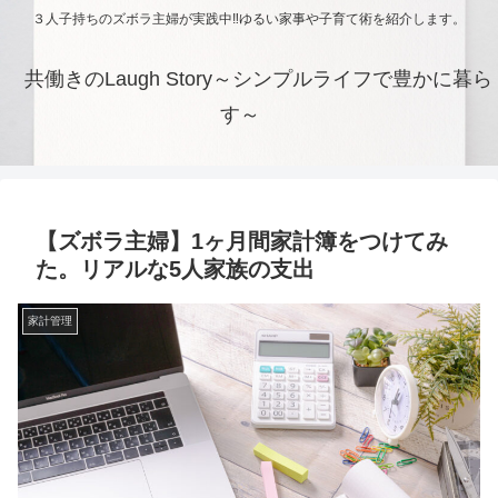
３人子持ちのズボラ主婦が実践中‼ゆるい家事や子育て術を紹介します。
共働きのLaugh Story～シンプルライフで豊かに暮ら
す～
【ズボラ主婦】1ヶ月間家計簿をつけてみ
た。リアルな5人家族の支出
家計管理