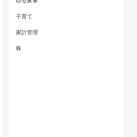
ゆる家事
子育て
家計管理
株