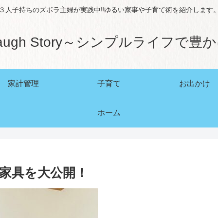
３人子持ちのズボラ主婦が実践中‼ゆるい家事や子育て術を紹介します
augh Story～シンプルライフで豊
家計管理
子育て
お出かけ
ホーム
家具を大公開！