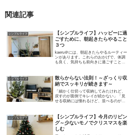
関連記事
【シンプルライフ】ハッピーに過
シンプルライフ
ごすために、朝起きたらやること
３つ
kaeru＠には、朝起きたらやるルーティー
ンがあります。これらのおかげで、体調
も良く、気持ちも前向きに過ごすことが
できています。そんなおすすめのルーテ
ィーンを紹介します。①歯を磨くまず
は、歯を磨くこと！目を覚ますのにいい
散らからない法則！～ざっくり収
シンプルライフ
刺激になりますし、調...
納でスッキリが続きます～
「細かく仕切って収納してみたけれど、
戻すのが面倒でキレイが続かない」「見
せる収納には憧れるけど、並べるのが苦
手～」分かります！！めんどくさがりの
ズボラ人間には、綺麗に並べるのや細か
く仕切った収納は苦手ですよね。そんな
【シンプルライフ】今月のリビン
シンプルライフ
方でもキレイが続く方法が...
グ～少ないモノでクリスマスを楽
しむ