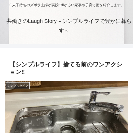
３人子持ちのズボラ主婦が実践中‼ゆるい家事や子育て術を紹介します。
共働きのLaugh Story～シンプルライフで豊かに暮ら
す～
【シンプルライフ】捨てる前のワンアクシ
ョン‼
シンプルライフ