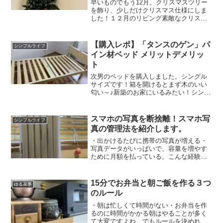
早いものでもう12月。クリスマスツリー
を飾り、少しだけクリスマス仕様にしま
した！１２月のリビング素敵なクリスマ
スリースを作ったので、それをメインに
飾っています♪ヒムロスギのいい匂いが部
屋中にして癒しです♪△お花屋さんにて。
【購入レポ】「タンスのゲン」パ
シンプルライフ
丁寧に教えてくれる...
イン材ベッド メリットデメリッ
ト
次男のベッドを購入しました。シングル
サイズです！箱を開けるとまず木のいい
匂い～♪新築のお家にいるみたい！シング
ルベッドで、税込み11,999円（送料込
み）（購入時点の値段です）とてもリー
ズナブルでいい商品でしたので紹介しま
スマホの写真を断捨離！スマホ写
シンプルライフ
す！組み立ての所要...
真の管理法を紹介します。
・出かけるたびに携帯の写真が増える・
写真データがいっぱいで、容量を増やす
ために月額を払っている。こんな経験を
されている方は多いと思います。しか
し、データは増やさず、簡単に写真を管
理することはできます！それは「必要な
15分でお弁当と朝ご飯を作る３つ
ゆる家事
写真を残す」→「年に一回の...
のルール
・朝は忙しくて時間がない・お弁当を作
るのに時間がかかる朝はやることが多く
て大変ですよね。でもルールを決めれ