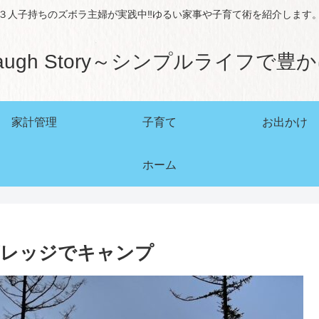
３人子持ちのズボラ主婦が実践中‼ゆるい家事や子育て術を紹介します
augh Story～シンプルライフで豊
家計管理
子育て
お出かけ
ホーム
ビレッジでキャンプ