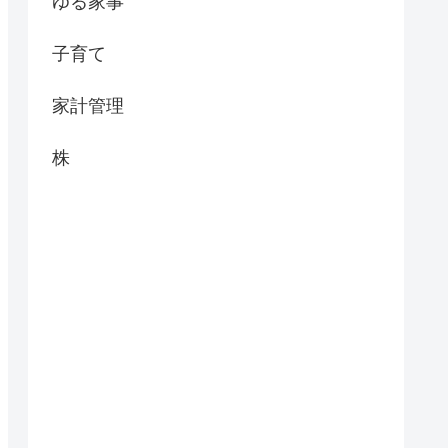
ゆる家事
子育て
家計管理
株