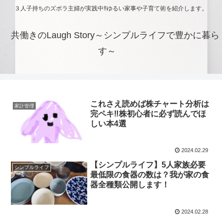
３人子持ちのズボラ主婦が実践中‼ゆるい家事や子育て術を紹介します。
共働きのLaugh Story～シンプルライフで豊かに暮ら
す～
これさえ読めば株チャート分析は
家計管理
完ペキ‼株初心者に必ず読んでほ
しい本4選
2024.02.29
【シンプルライフ】5人家族必要
シンプルライフ
最低限の食器の数は？我が家の食
器全種類公開します！
2024.02.28