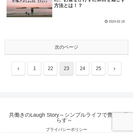
方法とは！？
2024.02.19
次のページ
前
次
1
22
23
24
25
へ
へ
共働きのLaugh Story～シンプルライフで豊かに暮
らす～
プライバシーポリシー