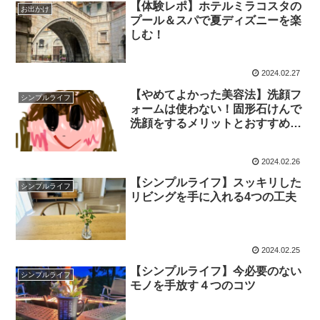
【体験レポ】ホテルミラコスタの
お出かけ
プール＆スパで夏ディズニーを楽
しむ！
2024.02.27
【やめてよかった美容法】洗顔フ
シンプルライフ
ォームは使わない！固形石けんで
洗顔をするメリットとおすすめの
固形石けん
2024.02.26
【シンプルライフ】スッキリした
シンプルライフ
リビングを手に入れる4つの工夫
2024.02.25
【シンプルライフ】今必要のない
シンプルライフ
モノを手放す４つのコツ