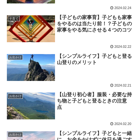
2024.02.24
【子どもの家事育】子どもも家事
子育て
をやるのは当たり前！？子どもの
家事をやる気にさせる４つのコツ
2024.02.22
【シンプルライフ】子どもと登る
お出かけ
山登りのメリット
2024.02.21
【山登り初心者】服装・必要な持
お出かけ
ち物と子どもと登るときの注意
点
2024.02.20
【シンプルライフ】子どもと一緒
お出かけ
に、お金をかけずに休日を過ごす